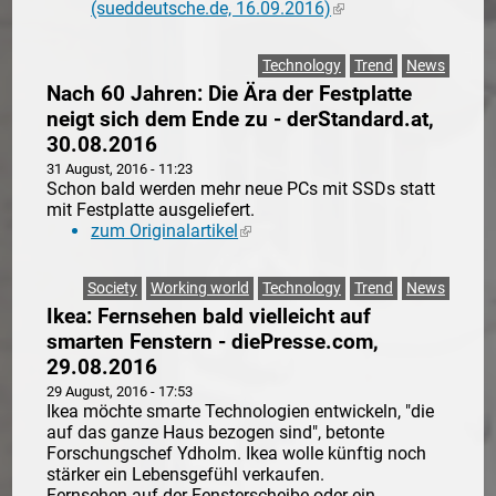
(sueddeutsche.de, 16.09.2016)
(link is external)
Technology
Trend
News
Nach 60 Jahren: Die Ära der Festplatte
neigt sich dem Ende zu - derStandard.at,
30.08.2016
31 August, 2016 - 11:23
Schon bald werden mehr neue PCs mit SSDs statt
mit Festplatte ausgeliefert.
zum Originalartikel
(link is external)
Society
Working world
Technology
Trend
News
Ikea: Fernsehen bald vielleicht auf
smarten Fenstern - diePresse.com,
29.08.2016
29 August, 2016 - 17:53
Ikea möchte smarte Technologien entwickeln, "die
auf das ganze Haus bezogen sind", betonte
Forschungschef Ydholm. Ikea wolle künftig noch
stärker ein Lebensgefühl verkaufen.
Fernsehen auf der Fensterscheibe oder ein