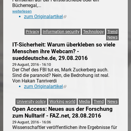
Bücherregal,...
weiterlesen
zum Originalartikel
(link is external)
Privacy
Information security
Technology
Trend
News
IT-Sicherheit: Warum überkleben so viele
Menschen ihre Webcam? -
sueddeutsche.de, 29.08.2016
29 August, 2016 - 16:10
Der Chef des FBI tut es, Mark Zuckerberg auch.
Sind die paranoid? Nein, die Bedrohung ist real.
Von Hakan Tanriverdi
zum Originalartikel
(link is external)
University policy
Working world
Media
Trend
News
Open Access: Neues aus der Forschung
zum Nulltarif - FAZ.net, 28.08.2016
29 August, 2016 - 16:06
Wissenschaftler veröffentlichen ihre Ergebnisse für