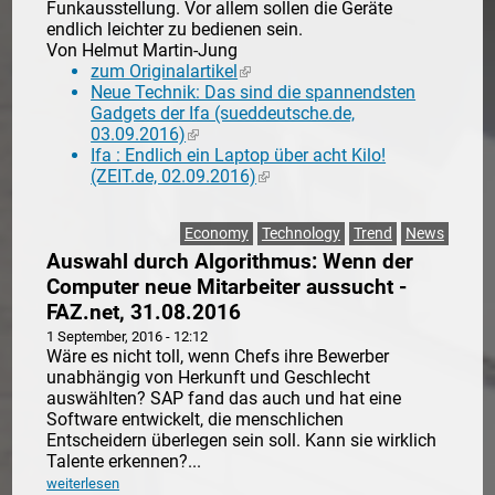
Funkausstellung. Vor allem sollen die Geräte
endlich leichter zu bedienen sein.
Von Helmut Martin-Jung
zum Originalartikel
(link is external)
Neue Technik: Das sind die spannendsten
Gadgets der Ifa (sueddeutsche.de,
03.09.2016)
(link is external)
Ifa : Endlich ein Laptop über acht Kilo!
(ZEIT.de, 02.09.2016)
(link is external)
Economy
Technology
Trend
News
Auswahl durch Algorithmus: Wenn der
Computer neue Mitarbeiter aussucht -
FAZ.net, 31.08.2016
1 September, 2016 - 12:12
Wäre es nicht toll, wenn Chefs ihre Bewerber
unabhängig von Herkunft und Geschlecht
auswählten? SAP fand das auch und hat eine
Software entwickelt, die menschlichen
Entscheidern überlegen sein soll. Kann sie wirklich
Talente erkennen?...
weiterlesen