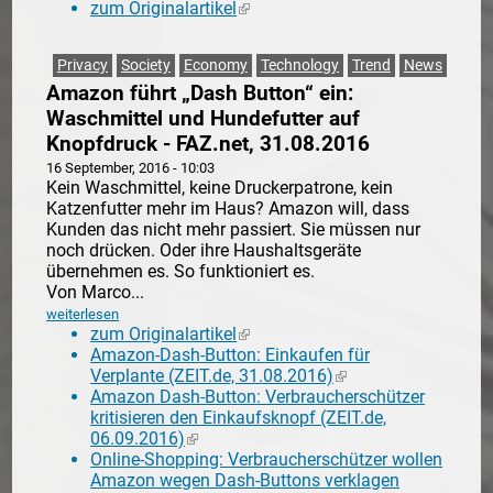
zum Originalartikel
(link is external)
Privacy
Society
Economy
Technology
Trend
News
Amazon führt „Dash Button“ ein:
Waschmittel und Hundefutter auf
Knopfdruck - FAZ.net, 31.08.2016
16 September, 2016 - 10:03
Kein Waschmittel, keine Druckerpatrone, kein
Katzenfutter mehr im Haus? Amazon will, dass
Kunden das nicht mehr passiert. Sie müssen nur
noch drücken. Oder ihre Haushaltsgeräte
übernehmen es. So funktioniert es.
Von Marco...
weiterlesen
zum Originalartikel
(link is external)
Amazon-Dash-Button: Einkaufen für
Verplante (ZEIT.de, 31.08.2016)
(link is external)
Amazon Dash-Button: Verbraucherschützer
kritisieren den Einkaufsknopf (ZEIT.de,
06.09.2016)
(link is external)
Online-Shopping: Verbraucherschützer wollen
Amazon wegen Dash-Buttons verklagen