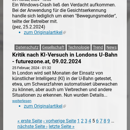
Ein Windows-Crash ließ den Verdacht aufkommen.
Bei der Anwendung für die Gesichtserkennung
handle sich lediglich um einen "Bewegungsmelder",
teilte der Betreiber mit.
(pez, 25.2.2024)
zum Originalartikel
(link is external)
Datenschutz
Gesellschaft
Technologie
Trend
News
Kritik nach KI-Versuch in Londons U-Bahn
- futurezone.at, 09.02.2024
25 Februar, 2024 - 01:32
In London wird seit Monaten der Einsatz von
künstlicher Intelligenz (KI) in der U-Bahn getestet,
etwa, um Schwarzfahren automatisiert überwachen
zu können, aber auch um Verbrechen und andere
Situationen zu erkennen. Nun wurden Details...
weiterlesen
zum Originalartikel
(link is external)
« erste Seite
‹ vorherige Seite
1
2
3
4
5
6
7
8
9
…
Seiten
nächste Seite ›
letzte Seite »