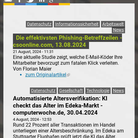
Datenschutz
Informationssicherheit
Arbeitswelt
News
Die effektivsten Phishing-Betreffzeilen -
csoonline.com, 13.08.2024
21 August, 2024 - 11:31
Eine aktuelle Studie zeigt, welche E-Mail-Köder Ihre
Mitarbeiter bevorzugt zum fatalen Klick verleiten.
Von Florian Maier
zum Originalartikel
(link is external)
Datenschutz
Gesellschaft
Technologie
News
Automatisierte Altersverifikation: KI
checkt das Alter im Edeka-Markt -
computerwoche.de, 30.04.2024
4 August, 2024 - 12:53
Rund 22 Prozent aller Transaktionen im Handel
unterliegen einer Altersbeschränkung. Im Edeka am
Stuttgarter Flughafen prüft jetzt die KI das Alter.