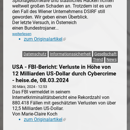
Spionagesoftware und staatliches Hacken richten
weltweit großen Schaden an. Trotzdem ist es um
den Fall des Wiener Unternehmens DSIRF still
geworden. Wir geben einen Überblick.
Der letzte Versuch, in Österreich
einen Bundestrojaner...
weiterlesen
zum Originalartikel
(link is external)
Datenschutz
Informationssicherheit
Gesellschaft
Trend
News
USA - FBI-Bericht: Verluste in Höhe von
12 Milliarden US-Dollar durch Cybercrime
- heise.de, 08.03.2024
30 März, 2024 - 12:53
Das FBI vermeldet in seinem
Internetkriminalitätsbericht eine Rekordzahl von
880.418 Fällen mit geschätzten Verlusten von über
12,5 Milliarden US-Dollar.​
Von Marie-Claire Koch
zum Originalartikel
(link is external)