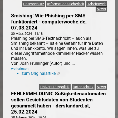
Datenschutz
Informationssicherheit
Arbeitswelt
News
Smishing: Wie Phishing per SMS
funktioniert - computerwoche.de,
07.03.2024
30 März, 2024 - 11:18
Phishing per SMS-Textnachricht – auch als
Smishing bekannt – ist eine Gefahr für Ihre Daten
und Ihr Bankkonto. Wir sagen Ihnen, was Sie zu
dieser Angriffsmethode krimineller Hacker wissen
müssen.
Von Josh Fruhlinger (Autor) und ...
weiterlesen
zum Originalartikel
(link is external)
Universitätspolitik
Datenschutz
News
FEHLERMELDUNG: Süßigkeitenautomaten
sollen Gesichtsdaten von Studenten
gesammelt haben - derstandard.at,
25.02.2024
25 Februar, 2024 - 18:06