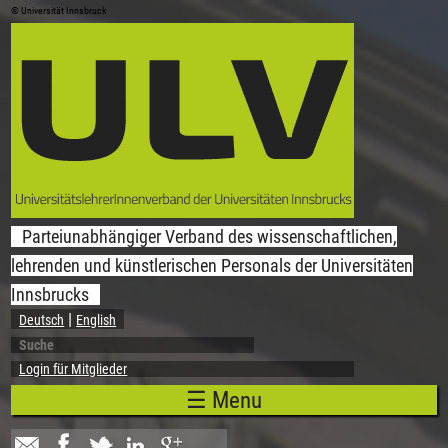
© Universität Innsbruck
Direkt zum Inhalt
Parteiunabhängiger Verband des wissenschaftlichen,
lehrenden und künstlerischen Personals der Universitäten
Innsbrucks
Deutsch
English
Suche
Suchformular
Login für Mitglieder
☰ Menu