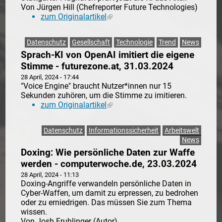
Von Jürgen Hill (Chefreporter Future Technologies)
zum Originalartikel
(link is external)
Datenschutz
Gesellschaft
Technologie
Trend
News
Sprach-KI von OpenAI imitiert die eigene
Stimme - futurezone.at, 31.03.2024
28 April, 2024 - 17:44
"Voice Engine" braucht Nutzer*innen nur 15
Sekunden zuhören, um die Stimme zu imitieren.
zum Originalartikel
(link is external)
Datenschutz
Informationssicherheit
Arbeitswelt
News
Doxing: Wie persönliche Daten zur Waffe
werden - computerwoche.de, 23.03.2024
28 April, 2024 - 11:13
Doxing-Angriffe verwandeln persönliche Daten in
Cyber-Waffen, um damit zu erpressen, zu bedrohen
oder zu erniedrigen. Das müssen Sie zum Thema
wissen.
Von Josh Fruhlinger (Autor)