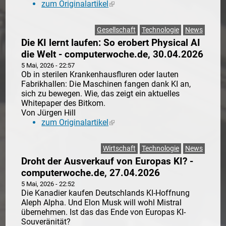
zum Originalartikel
(link is external)
Gesellschaft
Technologie
News
Die KI lernt laufen: So erobert Physical AI
die Welt - computerwoche.de, 30.04.2026
5 Mai, 2026 - 22:57
Ob in sterilen Krankenhausfluren oder lauten
Fabrikhallen: Die Maschinen fangen dank KI an,
sich zu bewegen. Wie, das zeigt ein aktuelles
Whitepaper des Bitkom.
Von Jürgen Hill
zum Originalartikel
(link is external)
Wirtschaft
Technologie
News
Droht der Ausverkauf von Europas KI? -
computerwoche.de, 27.04.2026
5 Mai, 2026 - 22:52
Die Kanadier kaufen Deutschlands KI-Hoffnung
Aleph Alpha. Und Elon Musk will wohl Mistral
übernehmen. Ist das das Ende von Europas KI-
Souveränität?