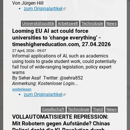
Von Jürgen Hill
zum Originalartikel
(link is external)
Universitätspolitik
Arbeitswelt
Technologie
News
Looming EU AI act could force
universities to ‘change everything’ -
timeshighereducation.com, 27.04.2026
27 April, 2026 - 09:07
Informal applications of AI, such as academics
using tools to grade student work, could potentially
fall foul of wide-ranging legislation, policy expert
warns
By Seher Asaf Twitter: @sehra852
Anmerkung: Kostenloser Login...
weiterlesen
zum Originalartikel
(link is external)
Gesellschaft
Technologie
Trend
News
VOLLAUTOMATISIERTE REPRESSION:
Mit Robotern gegen Aufstände? Chinas