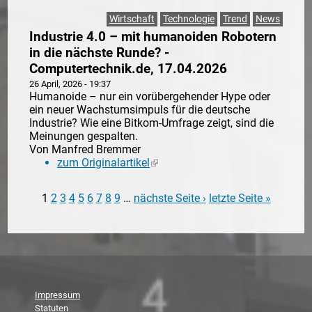
Wirtschaft
Technologie
Trend
News
Industrie 4.0 – mit humanoiden Robotern
in die nächste Runde? -
Computertechnik.de, 17.04.2026
26 April, 2026 - 19:37
Humanoide – nur ein vorübergehender Hype oder
ein neuer Wachstumsimpuls für die deutsche
Industrie? Wie eine Bitkom-Umfrage zeigt, sind die
Meinungen gespalten.
Von Manfred Bremmer
zum Originalartikel
(link is external)
1
2
3
4
5
6
7
8
9
…
nächste Seite ›
letzte Seite »
Seiten
Impressum
Statuten