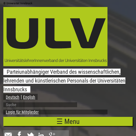
© Universität Innsbruck
Direkt zum Inhalt
Parteiunabhängiger Verband des wissenschaftlichen,
lehrenden und künstlerischen Personals der Universitäten
Innsbrucks
Deutsch
English
Suche
Suchformular
Login für Mitglieder
☰ Menu