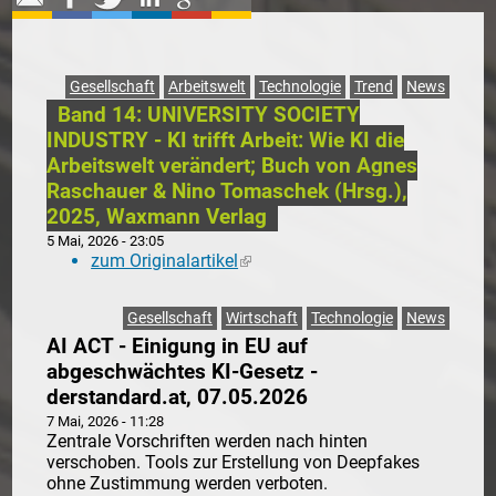
Gesellschaft
Arbeitswelt
Technologie
Trend
News
Band 14: UNIVERSITY SOCIETY
INDUSTRY - KI trifft Arbeit: Wie KI die
Arbeitswelt verändert; Buch von Agnes
Raschauer & Nino Tomaschek (Hrsg.),
2025, Waxmann Verlag
5 Mai, 2026 - 23:05
zum Originalartikel
(link is external)
Gesellschaft
Wirtschaft
Technologie
News
AI ACT - Einigung in EU auf
abgeschwächtes KI-Gesetz -
derstandard.at, 07.05.2026
7 Mai, 2026 - 11:28
Zentrale Vorschriften werden nach hinten
verschoben. Tools zur Erstellung von Deepfakes
ohne Zustimmung werden verboten.