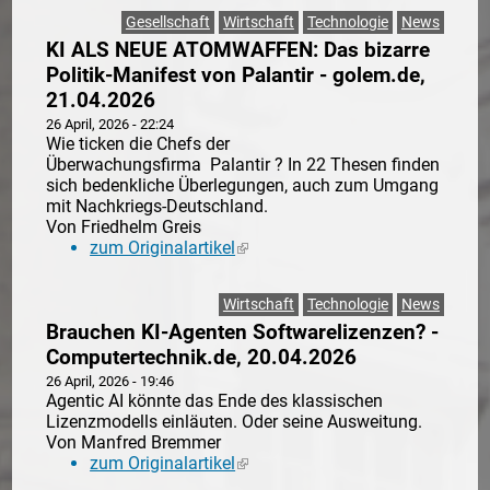
Gesellschaft
Wirtschaft
Technologie
News
KI ALS NEUE ATOMWAFFEN: Das bizarre
Politik-Manifest von Palantir - golem.de,
21.04.2026
26 April, 2026 - 22:24
Wie ticken die Chefs der
Überwachungsfirma Palantir ? In 22 Thesen finden
sich bedenkliche Überlegungen, auch zum Umgang
mit Nachkriegs-Deutschland.
Von Friedhelm Greis
zum Originalartikel
(link is external)
Wirtschaft
Technologie
News
Brauchen KI-Agenten Softwarelizenzen? -
Computertechnik.de, 20.04.2026
26 April, 2026 - 19:46
Agentic AI könnte das Ende des klassischen
Lizenzmodells einläuten. Oder seine Ausweitung.
Von Manfred Bremmer
zum Originalartikel
(link is external)