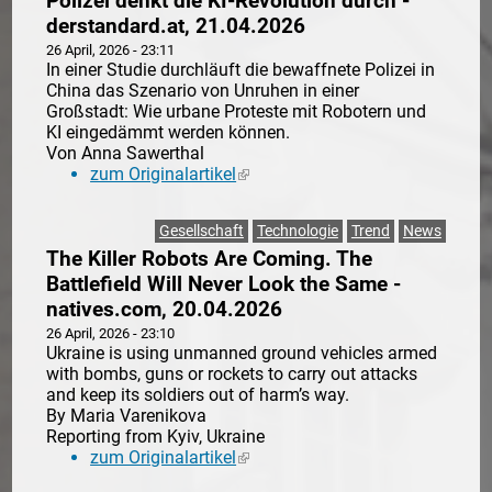
Polizei denkt die KI-Revolution durch -
derstandard.at, 21.04.2026
26 April, 2026 - 23:11
In einer Studie durchläuft die bewaffnete Polizei in
China das Szenario von Unruhen in einer
Großstadt: Wie urbane Proteste mit Robotern und
KI eingedämmt werden können.
Von Anna Sawerthal
zum Originalartikel
(link is external)
Gesellschaft
Technologie
Trend
News
The Killer Robots Are Coming. The
Battlefield Will Never Look the Same -
natives.com, 20.04.2026
26 April, 2026 - 23:10
Ukraine is using unmanned ground vehicles armed
with bombs, guns or rockets to carry out attacks
and keep its soldiers out of harm’s way.
By Maria Varenikova
Reporting from Kyiv, Ukraine
zum Originalartikel
(link is external)