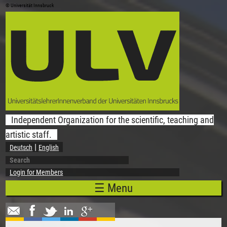
© Universität Innsbruck
Skip to main content
Independent Organization for the scientific, teaching and
artistic staff.
Deutsch
English
Search
Search form
Login for Members
☰ Menu