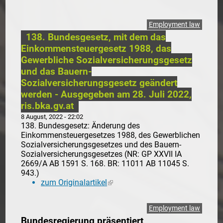
Employment law
138. Bundesgesetz, mit dem das
Einkommensteuergesetz 1988, das
Gewerbliche Sozialversicherungsgesetz
und das Bauern-
Sozialversicherungsgesetz geändert
werden - Ausgegeben am 28. Juli 2022,
ris.bka.gv.at
8 August, 2022 - 22:02
138. Bundesgesetz: Änderung des
Einkommensteuergesetzes 1988, des Gewerblichen
Sozialversicherungsgesetzes und des Bauern-
Sozialversicherungsgesetzes (NR: GP XXVII IA
2669/A AB 1591 S. 168. BR: 11011 AB 11045 S.
943.)
zum Originalartikel
(link is external)
Employment law
Bundesregierung präsentiert