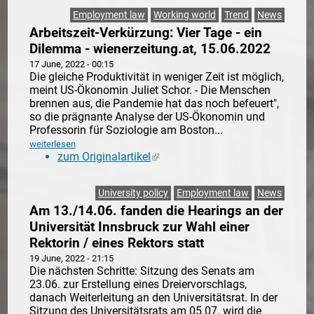
Employment law
Working world
Trend
News
Arbeitszeit-Verkürzung: Vier Tage - ein
Dilemma - wienerzeitung.at, 15.06.2022
17 June, 2022 - 00:15
Die gleiche Produktivität in weniger Zeit ist möglich,
meint US-Ökonomin Juliet Schor. - Die Menschen
brennen aus, die Pandemie hat das noch befeuert",
so die prägnante Analyse der US-Ökonomin und
Professorin für Soziologie am Boston...
weiterlesen
zum Originalartikel
(link is external)
University policy
Employment law
News
Am 13./14.06. fanden die Hearings an der
Universität Innsbruck zur Wahl einer
Rektorin / eines Rektors statt
19 June, 2022 - 21:15
Die nächsten Schritte: Sitzung des Senats am
23.06. zur Erstellung eines Dreiervorschlags,
danach Weiterleitung an den Universitätsrat. In der
Sitzung des Universitätsrats am 05.07. wird die