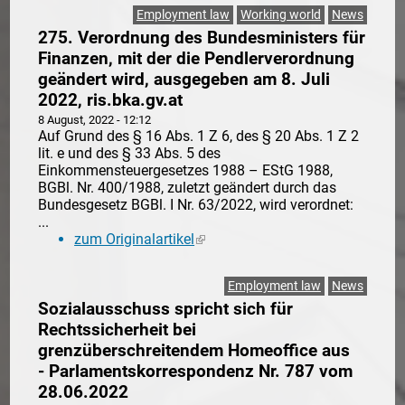
Employment law
Working world
News
275. Verordnung des Bundesministers für
Finanzen, mit der die Pendlerverordnung
geändert wird, ausgegeben am 8. Juli
2022, ris.bka.gv.at
8 August, 2022 - 12:12
Auf Grund des § 16 Abs. 1 Z 6, des § 20 Abs. 1 Z 2
lit. e und des § 33 Abs. 5 des
Einkommensteuergesetzes 1988 – EStG 1988,
BGBl. Nr. 400/1988, zuletzt geändert durch das
Bundesgesetz BGBl. I Nr. 63/2022, wird verordnet:
...
zum Originalartikel
(link is external)
Employment law
News
Sozialausschuss spricht sich für
Rechtssicherheit bei
grenzüberschreitendem Homeoffice aus
- Parlamentskorrespondenz Nr. 787 vom
28.06.2022