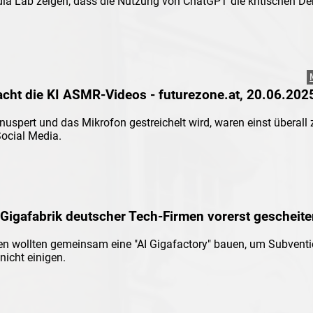
a Lab zeigen, dass die Nutzung von ChatGPT die kritischen De
 external)
acht die KI ASMR-Videos - futurezone.at, 20.06.202
nuspert und das Mikrofon gestreichelt wird, waren einst überall
Social Media.
 external)
I-Gigafabrik deutscher Tech-Firmen vorerst gescheite
n wollten gemeinsam eine "AI Gigafactory" bauen, um Subvent
nicht einigen.
 external)