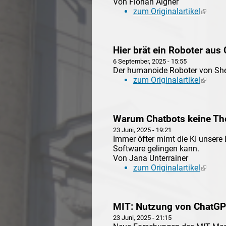
Von Florian Aigner
zum Originalartikel
(link is
Hier brät ein Roboter aus
6 September, 2025 - 15:55
Der humanoide Roboter von She
zum Originalartikel
(link is
Warum Chatbots keine The
23 Juni, 2025 - 19:21
Immer öfter mimt die KI unsere
Software gelingen kann.
Von Jana Unterrainer
zum Originalartikel
(link is
MIT: Nutzung von ChatGPT
23 Juni, 2025 - 21:15