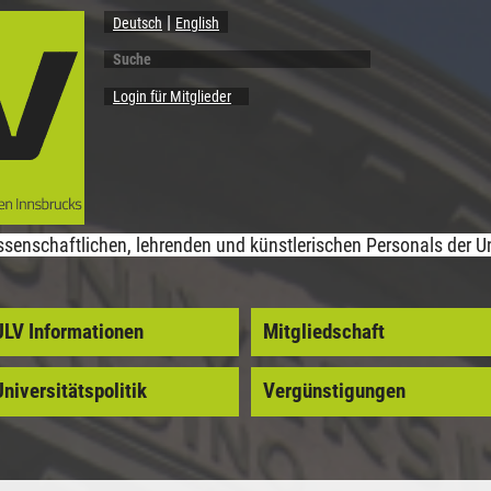
Deutsch
English
Suche
Suchformular
Login für Mitglieder
senschaftlichen, lehrenden und künstlerischen Personals der Un
ULV Informationen
Mitgliedschaft
niversitätspolitik
Vergünstigungen