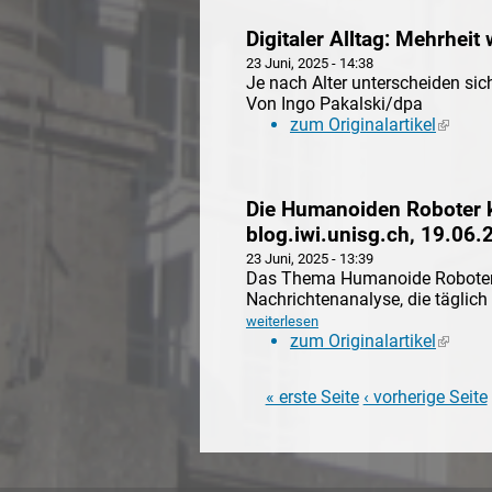
Digitaler Alltag: Mehrhei
23 Juni, 2025 - 14:38
Je nach Alter unterscheiden si
Von Ingo Pakalski/dpa
zum Originalartikel
(link is
Die Humanoiden Roboter k
blog.iwi.unisg.ch, 19.06.
23 Juni, 2025 - 13:39
Das Thema Humanoide Roboter i
Nachrichtenanalyse, die täglich 
weiterlesen
zum Originalartikel
(link is
« erste Seite
‹ vorherige Seite
Seiten