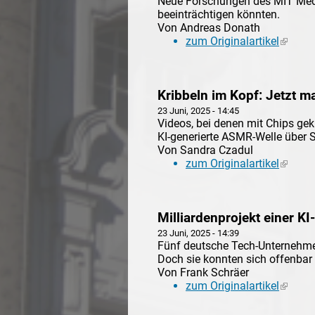
Neue Forschungen des MIT Medi
beeinträchtigen könnten.
Von Andreas Donath
zum Originalartikel
(link is
Kribbeln im Kopf: Jetzt m
23 Juni, 2025 - 14:45
Videos, bei denen mit Chips gek
KI-generierte ASMR-Welle über 
Von Sandra Czadul
zum Originalartikel
(link is
Milliardenprojekt einer K
23 Juni, 2025 - 14:39
Fünf deutsche Tech-Unternehme
Doch sie konnten sich offenbar 
Von Frank Schräer
zum Originalartikel
(link is