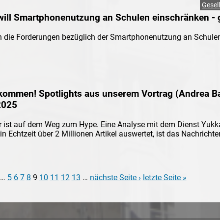
Gesel
t will Smartphonenutzung an Schulen einschränken -
ch die Forderungen bezüglich der Smartphonenutzung an Schulen
 external)
ommen! Spotlights aus unserem Vortrag (Andrea Ba
2025
st auf dem Weg zum Hype. Eine Analyse mit dem Dienst Yukka, 
in Echtzeit über 2 Millionen Artikel auswertet, ist das Nachrich
 external)
…
5
6
7
8
9
10
11
12
13
…
nächste Seite ›
letzte Seite »