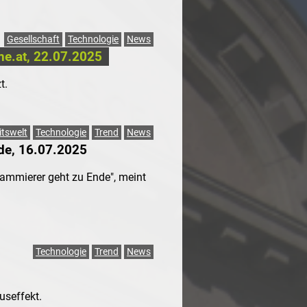
Gesellschaft
Technologie
News
one.at, 22.07.2025
t.
itswelt
Technologie
Trend
News
de, 16.07.2025
rammierer geht zu Ende", meint
Technologie
Trend
News
seffekt.