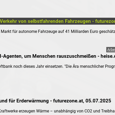
er Verkehr von selbstfahrenden Fahrzeugen - futurez
 Markt für autonome Fahrzeuge auf 41 Milliarden Euro geschätz
 external)
Arbe
 KI-Agenten, um Menschen rauszuschmeißen - heise.
Softbank noch dieses Jahr einsetzen. "Die Ära menschlicher Prog
 external)
und für Erderwärmung - futurezone.at, 05.07.2025
Kraftwerke erzeugen Wärme – unabhängig von CO2 und Treibhau