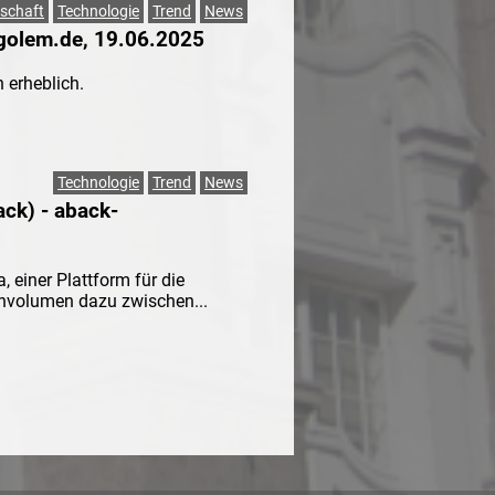
lschaft
Technologie
Trend
News
 golem.de, 19.06.2025
 erheblich.
Technologie
Trend
News
ck) - aback-
einer Plattform für die
tenvolumen dazu zwischen...