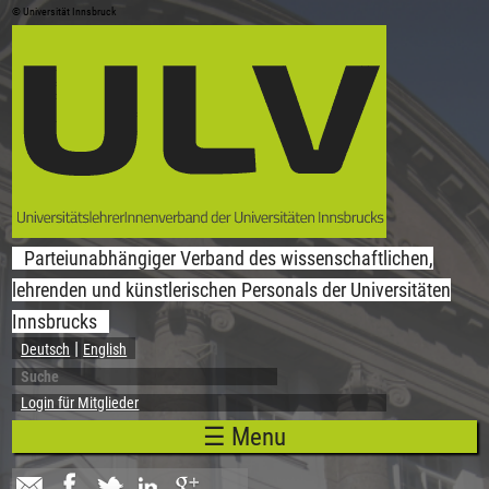
© Universität Innsbruck
Direkt zum Inhalt
Parteiunabhängiger Verband des wissenschaftlichen,
lehrenden und künstlerischen Personals der Universitäten
Innsbrucks
Deutsch
English
Suche
Suchformular
Login für Mitglieder
☰ Menu