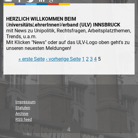
HERZLICH WILLKOMMEN BEIM
U
niversitäts
L
ehrerInnen
V
erband (ULV) INNSBRUCK
mit News zu Unipolitik, Rechtsfragen, Arbeitsplatzthemen,
Trends, u.a.m.
Mit Klicken "News" oder auf das ULV-Logo oben geht's zu
unseren neuesten Meldungen!
« erste Seite
‹ vorherige Seite
1
2
3
4
5
Seiten
Impressum
Statuten
Archive
RSS feed