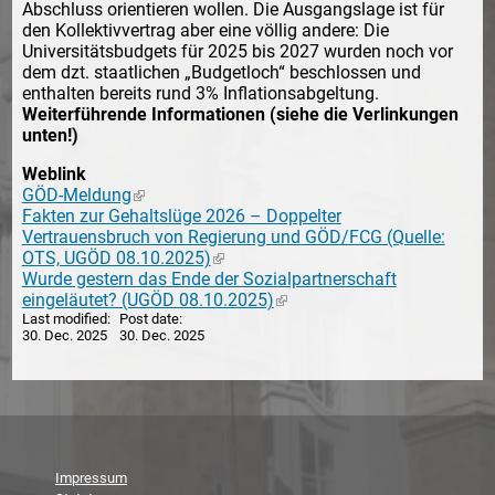
Abschluss orientieren wollen. Die Ausgangslage ist für
den Kollektivvertrag aber eine völlig andere: Die
Universitätsbudgets für 2025 bis 2027 wurden noch vor
dem dzt. staatlichen „Budgetloch“ beschlossen und
enthalten bereits rund 3% Inflationsabgeltung.
Weiterführende Informationen (siehe die Verlinkungen
unten!)
Weblink
GÖD-Meldung
(link is external)
Fakten zur Gehaltslüge 2026 – Doppelter
Vertrauensbruch von Regierung und GÖD/FCG (Quelle:
OTS, UGÖD 08.10.2025)
(link is external)
Wurde gestern das Ende der Sozialpartnerschaft
eingeläutet? (UGÖD 08.10.2025)
(link is external)
Last modified
Post date
30. Dec. 2025
30. Dec. 2025
Impressum