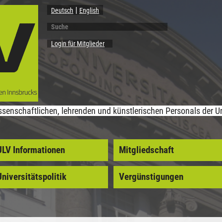
Deutsch
English
Suche
Suchformular
Login für Mitglieder
senschaftlichen, lehrenden und künstlerischen Personals der Un
ULV Informationen
Mitgliedschaft
niversitätspolitik
Vergünstigungen