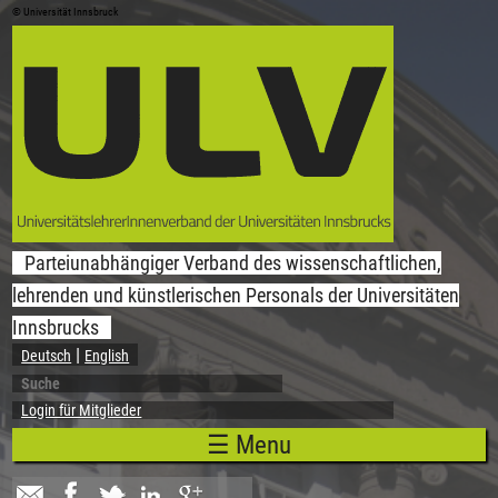
© Universität Innsbruck
Direkt zum Inhalt
Parteiunabhängiger Verband des wissenschaftlichen,
lehrenden und künstlerischen Personals der Universitäten
Innsbrucks
Deutsch
English
Suche
Suchformular
Login für Mitglieder
☰ Menu