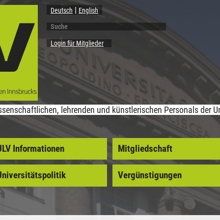
Deutsch
English
Suche
Suchformular
Login für Mitglieder
senschaftlichen, lehrenden und künstlerischen Personals der Un
ULV Informationen
Mitgliedschaft
niversitätspolitik
Vergünstigungen