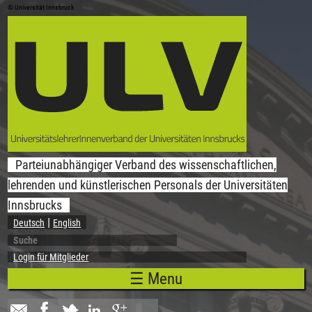
© Universität Innsbruck
Direkt zum Inhalt
Parteiunabhängiger Verband des wissenschaftlichen,
lehrenden und künstlerischen Personals der Universitäten
Innsbrucks
Deutsch
English
Suche
Suchformular
Login für Mitglieder
☰ Menu